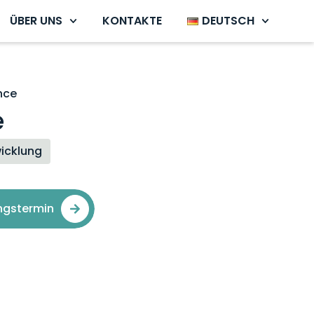
ÜBER UNS
KONTAKTE
DEUTSCH
nce
e
icklung
ngstermin